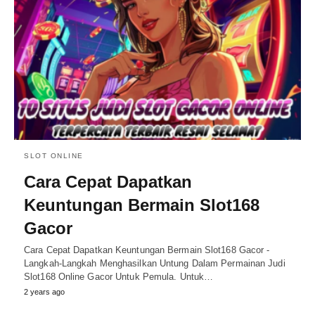
SLOT ONLINE
Cara Cepat Dapatkan
Keuntungan Bermain Slot168
Gacor
Cara Cepat Dapatkan Keuntungan Bermain Slot168 Gacor -
Langkah-Langkah Menghasilkan Untung Dalam Permainan Judi
Slot168 Online Gacor Untuk Pemula. Untuk…
2 years ago