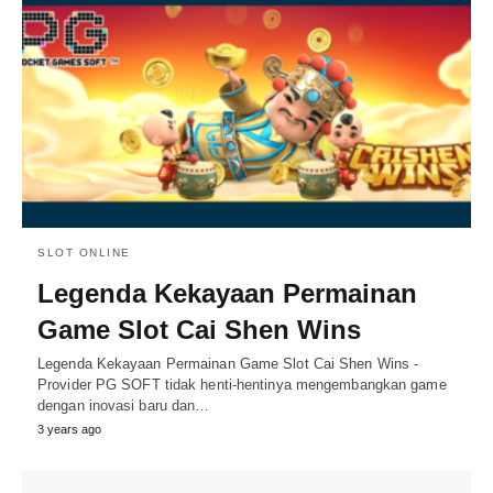
SLOT ONLINE
Legenda Kekayaan Permainan
Game Slot Cai Shen Wins
Legenda Kekayaan Permainan Game Slot Cai Shen Wins -
Provider PG SOFT tidak henti-hentinya mengembangkan game
dengan inovasi baru dan…
3 years ago