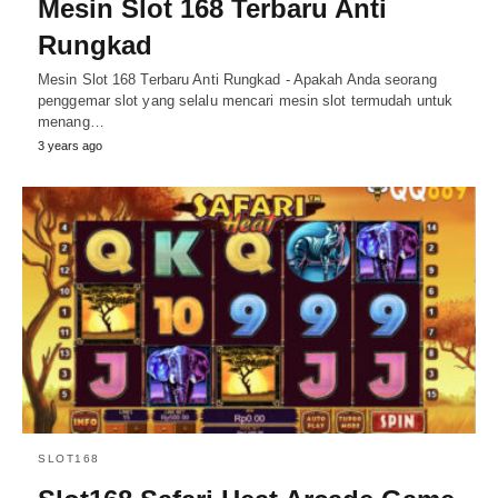
Mesin Slot 168 Terbaru Anti
Rungkad
Mesin Slot 168 Terbaru Anti Rungkad - Apakah Anda seorang
penggemar slot yang selalu mencari mesin slot termudah untuk
menang…
3 years ago
SLOT168