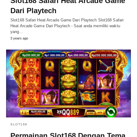
Slot168 Safari Heat Arcade Game
Dari Playtech
Slot168 Safari Heat Arcade Game Dari Playtech Slot168 Safari
Heat Arcade Game Dari Playtech - Saat anda memiliki waktu
yang…
3 years ago
SLOT168
Permainan Slot168 Dengan Tema