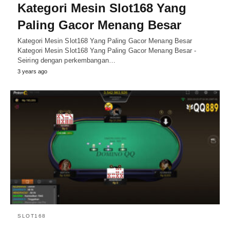
Kategori Mesin Slot168 Yang
Paling Gacor Menang Besar
Kategori Mesin Slot168 Yang Paling Gacor Menang Besar
Kategori Mesin Slot168 Yang Paling Gacor Menang Besar -
Seiring dengan perkembangan…
3 years ago
SLOT168