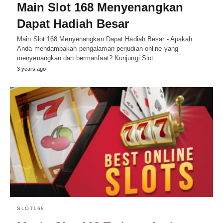
Main Slot 168 Menyenangkan
Dapat Hadiah Besar
Main Slot 168 Menyenangkan Dapat Hadiah Besar - Apakah
Anda mendambakan pengalaman perjudian online yang
menyenangkan dan bermanfaat? Kunjungi Slot…
3 years ago
SLOT168