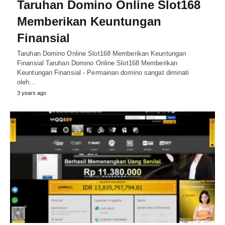
Taruhan Domino Online Slot168
Memberikan Keuntungan
Finansial
Taruhan Domino Online Slot168 Memberikan Keuntungan
Finansial Taruhan Domino Online Slot168 Memberikan
Keuntungan Finansial - Permainan domino sangat diminati
oleh…
3 years ago