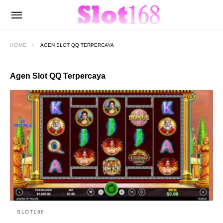
HOME
AGEN SLOT QQ TERPERCAYA
Agen Slot QQ Terpercaya
SLOT168