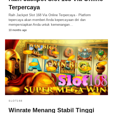
Terpercaya
Raih Jackpot Slot 168 Via Online Terpercaya - Platform
tepercaya akan memberi Anda kepercayaan diri dan
mempersiapkan Anda untuk kemenangan…
10 months ago
SLOT168
Winrate Menang Stabil Tinggi