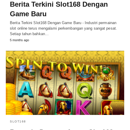
Berita Terkini Slot168 Dengan
Game Baru
Berita Terkini Slot168 Dengan Game Baru - Industri permainan
slot online terus mengalami perkembangan yang sangat pesat.
Setiap tahun bahkan…
5 months ago
SLOT168