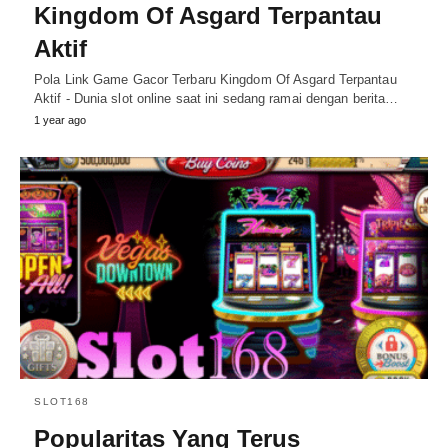
Kingdom Of Asgard Terpantau
Aktif
Pola Link Game Gacor Terbaru Kingdom Of Asgard Terpantau
Aktif - Dunia slot online saat ini sedang ramai dengan berita…
1 year ago
SLOT168
Popularitas Yang Terus