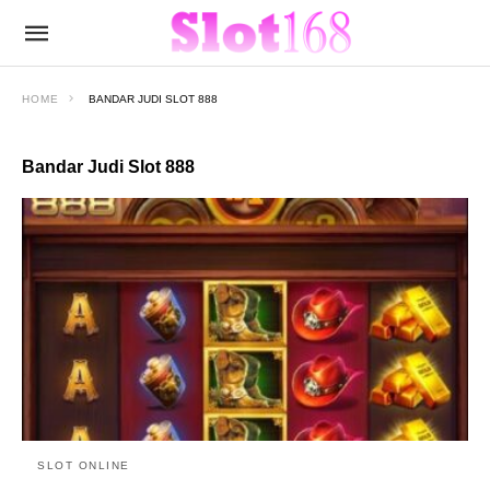
HOME
BANDAR JUDI SLOT 888
Bandar Judi Slot 888
SLOT ONLINE