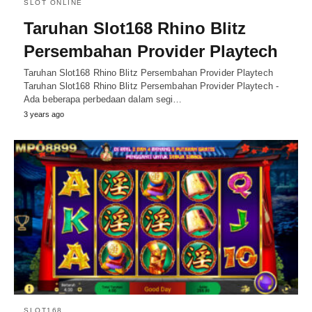
SLOT ONLINE
Taruhan Slot168 Rhino Blitz
Persembahan Provider Playtech
Taruhan Slot168 Rhino Blitz Persembahan Provider Playtech
Taruhan Slot168 Rhino Blitz Persembahan Provider Playtech -
Ada beberapa perbedaan dalam segi…
3 years ago
SLOT168