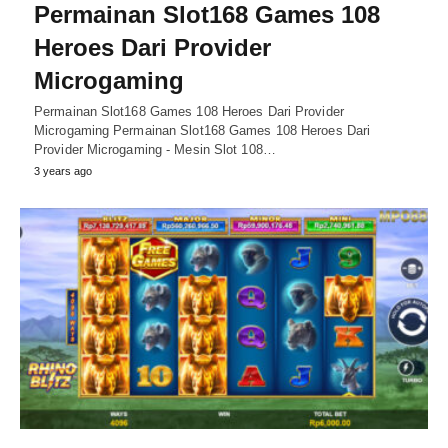
Permainan Slot168 Games 108
Heroes Dari Provider
Microgaming
Permainan Slot168 Games 108 Heroes Dari Provider
Microgaming Permainan Slot168 Games 108 Heroes Dari
Provider Microgaming - Mesin Slot 108…
3 years ago