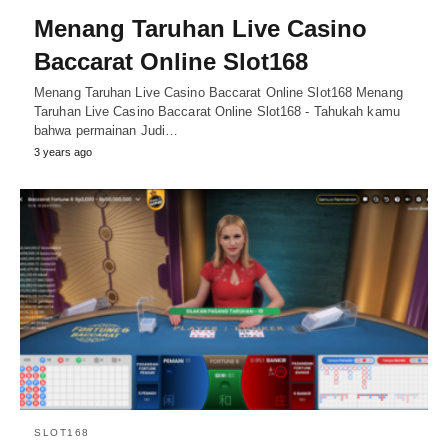
Menang Taruhan Live Casino
Baccarat Online Slot168
Menang Taruhan Live Casino Baccarat Online Slot168 Menang
Taruhan Live Casino Baccarat Online Slot168 - Tahukah kamu
bahwa permainan Judi…
3 years ago
SLOT168