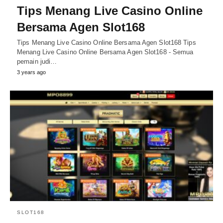
Tips Menang Live Casino Online
Bersama Agen Slot168
Tips Menang Live Casino Online Bersama Agen Slot168 Tips
Menang Live Casino Online Bersama Agen Slot168 - Semua
pemain judi…
3 years ago
SLOT168