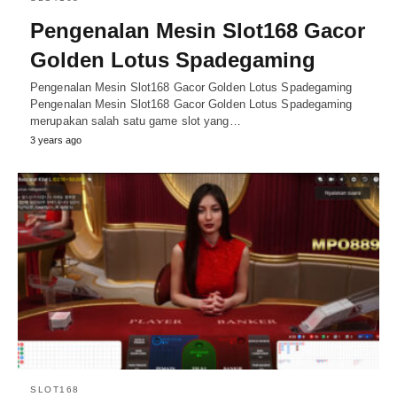
Pengenalan Mesin Slot168 Gacor
Golden Lotus Spadegaming
Pengenalan Mesin Slot168 Gacor Golden Lotus Spadegaming
Pengenalan Mesin Slot168 Gacor Golden Lotus Spadegaming
merupakan salah satu game slot yang…
3 years ago
SLOT168