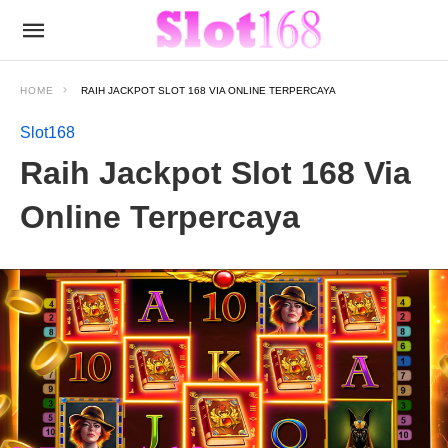
HOME
RAIH JACKPOT SLOT 168 VIA ONLINE TERPERCAYA
Slot168
Raih Jackpot Slot 168 Via
Online Terpercaya