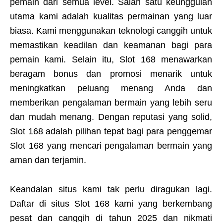
pemain dari semua level. Salah satu keunggulan
utama kami adalah kualitas permainan yang luar
biasa. Kami menggunakan teknologi canggih untuk
memastikan keadilan dan keamanan bagi para
pemain kami. Selain itu, Slot 168 menawarkan
beragam bonus dan promosi menarik untuk
meningkatkan peluang menang Anda dan
memberikan pengalaman bermain yang lebih seru
dan mudah menang. Dengan reputasi yang solid,
Slot 168 adalah pilihan tepat bagi para penggemar
Slot 168 yang mencari pengalaman bermain yang
aman dan terjamin.
Keandalan situs kami tak perlu diragukan lagi.
Daftar di situs Slot 168 kami yang berkembang
pesat dan canggih di tahun 2025 dan nikmati