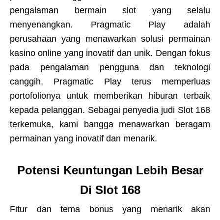
pengalaman bermain slot yang selalu
menyenangkan. Pragmatic Play adalah
perusahaan yang menawarkan solusi permainan
kasino online yang inovatif dan unik. Dengan fokus
pada pengalaman pengguna dan teknologi
canggih, Pragmatic Play terus memperluas
portofolionya untuk memberikan hiburan terbaik
kepada pelanggan. Sebagai penyedia judi Slot 168
terkemuka, kami bangga menawarkan beragam
permainan yang inovatif dan menarik.
Potensi Keuntungan Lebih Besar
Di Slot 168
Fitur dan tema bonus yang menarik akan