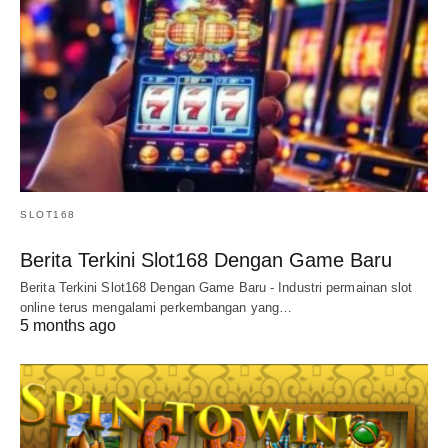
SLOT168
Berita Terkini Slot168 Dengan Game Baru
Berita Terkini Slot168 Dengan Game Baru - Industri permainan slot
online terus mengalami perkembangan yang…
5 months ago