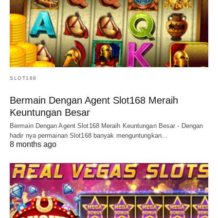
SLOT168
Bermain Dengan Agent Slot168 Meraih
Keuntungan Besar
Bermain Dengan Agent Slot168 Meraih Keuntungan Besar - Dengan
hadir nya permainan Slot168 banyak menguntungkan…
8 months ago