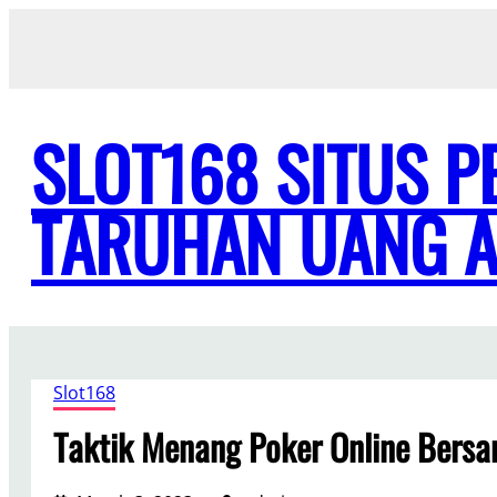
Skip
to
content
SLOT168 SITUS 
TARUHAN UANG AS
Slot168
Taktik Menang Poker Online Bersa