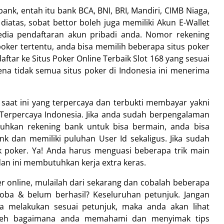
ank, entah itu bank BCA, BNI, BRI, Mandiri, CIMB Niaga,
iatas, sobat bettor boleh juga memiliki Akun E-Wallet
edia pendaftaran akun pribadi anda. Nomor rekening
poker tertentu, anda bisa memilih beberapa situs poker
ftar ke Situs Poker Online Terbaik Slot 168 yang sesuai
a tidak semua situs poker di Indonesia ini menerima
 saat ini yang terpercaya dan terbukti membayar yakni
e Terpercaya Indonesia. Jika anda sudah berpengalaman
tuhkan rekening bank untuk bisa bermain, anda bisa
nk dan memiliki puluhan User Id sekaligus. Jika sudah
k poker. Ya! Anda harus menguasi beberapa trik main
dan ini membutuhkan kerja extra keras.
ker online, mulailah dari sekarang dan cobalah beberapa
icoba & belum berhasil? Keseluruhan petunjuk. Jangan
da melakukan sesuai petunjuk, maka anda akan lihat
n oleh bagaimana anda memahami dan menyimak tips