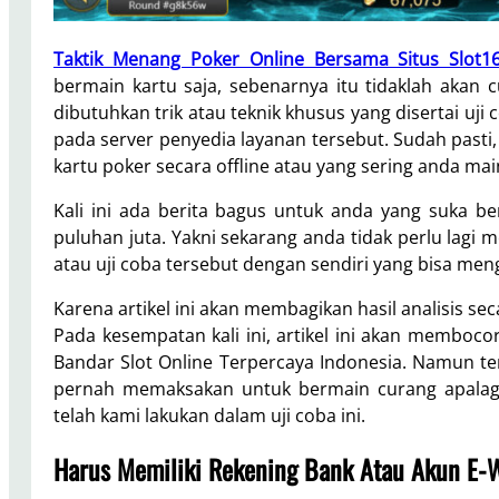
Taktik Menang Poker Online Bersama Situs Slot1
bermain kartu saja, sebenarnya itu tidaklah akan
dibutuhkan trik atau teknik khusus yang disertai uj
pada server penyedia layanan tersebut. Sudah past
kartu poker secara offline atau yang sering anda mai
Kali ini ada berita bagus untuk anda yang suka 
puluhan juta. Yakni sekarang anda tidak perlu lag
atau uji coba tersebut dengan sendiri yang bisa me
Karena artikel ini akan membagikan hasil analisis 
Pada kesempatan kali ini, artikel ini akan memboco
Bandar Slot Online Terpercaya Indonesia. Namun te
pernah memaksakan untuk bermain curang apalagi
telah kami lakukan dalam uji coba ini.
Harus Memiliki Rekening Bank Atau Akun E-W