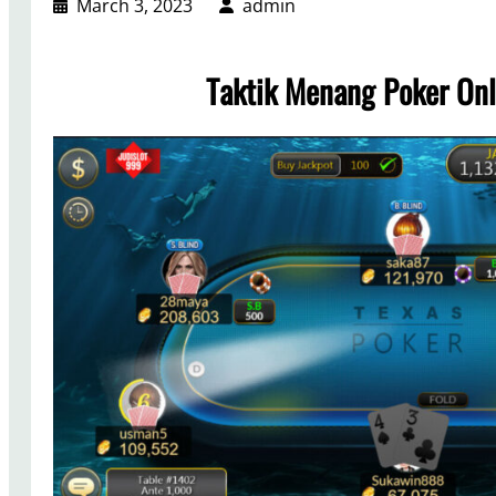
March 3, 2023
admin
Taktik Menang Poker Onl