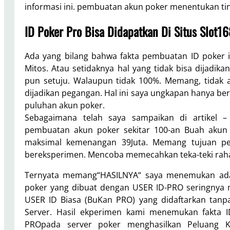
informasi ini. pembuatan akun poker menentukan tin
ID Poker Pro Bisa Didapatkan Di Situs Slot16
Ada yang bilang bahwa fakta pembuatan ID poker i
Mitos. Atau setidaknya hal yang tidak bisa dijadika
pun setuju. Walaupun tidak 100%. Memang, tidak a
dijadikan pegangan. Hal ini saya ungkapan hanya b
puluhan akun poker.
Sebagaimana telah saya sampaikan di artikel 
pembuatan akun poker sekitar 100-an Buah akun 
maksimal kemenangan 39Juta. Memang tujuan pe
bereksperimen. Mencoba memecahkan teka-teki rahas
Ternyata memang“HASILNYA“ saya menemukan ada p
poker yang dibuat dengan USER ID-PRO seringnya
USER ID Biasa (BuKan PRO) yang didaftarkan tan
Server. Hasil ekperimen kami menemukan fakta 
PROpada server poker menghasilkan Peluang 