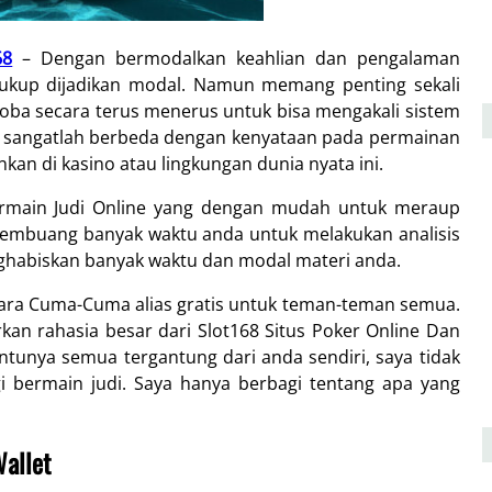
68
– Dengan bermodalkan keahlian dan pengalaman
 cukup dijadikan modal. Namun memang penting sekali
i coba secara terus menerus untuk bisa mengakali sistem
i, sangatlah berbeda dengan kenyataan pada permainan
nkan di kasino atau lingkungan dunia nyata ini.
bermain Judi Online yang dengan mudah untuk meraup
i membuang banyak waktu anda untuk melakukan analisis
nghabiskan banyak waktu dan modal materi anda.
secara Cuma-Cuma alias gratis untuk teman-teman semua.
rkan rahasia besar dari Slot168 Situs Poker Online Dan
ntunya semua tergantung dari anda sendiri, saya tidak
 bermain judi. Saya hanya berbagi tentang apa yang
allet