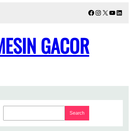
Facebook
Instagram
X
YouTu
Link
MESIN GACOR
S
Search
e
a
r