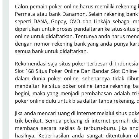
Calon pemain poker online harus memiliki rekening b
Permata atau bank Danamon. Selain rekening bank d
seperti DANA, Gopay, OVO dan LinkAja sebagai m
diperlukan untuk proses pendaftaran ke situs-situs 
online untuk didaftarkan. Tentunya anda harus menda
dengan nomor rekening bank yang anda punya karen
semua bank untuk didaftarkan.
Rekomendasi saja situs poker terbesar di Indonesia
Slot 168 Situs Poker Online Dan Bandar Slot Onlin
dalam dunia poker online, sebenarnya tidak dibu
mendaftar ke situs poker online tanpa rekening ba
begini, maka yang menjadi pembahasan adalah tri
poker online dulu untuk bisa daftar tanpa rekening, 
Jika anda mencari uang di internet melalui situs po
trik berikut. Semua peluang di internet pernah d
membaca secara sekilas & terburu-buru. Jika an
hasilnya. Keberhasilan anda sangat ditentuka