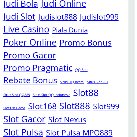
Judi Online
Judi Bola
Judi Slot
Judislot888
Judislot999
Live Casino
Piala Dunia
Poker Online
Promo Bonus
Promo Gacor
Promo Pragmatic
QQ Slot
Rebate Bonus
Situs QQ Resmi
Situs Slot QQ
Slot88
Situs Slot QQ889
Situs Slot QQ Indonesia
Slot888
Slot168
Slot999
Slot138 Gacor
Slot Gacor
Slot Nexus
Slot Pulsa
Slot Pulsa MPO889